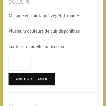
50,00
€
Masque en cuir tanné végétal moulé
Plusieurs couleurs de cuir disponibles
Couture manuelle au fil de lin
quantité
de
Masque
AJOUTER AU PANIER
cuir
-
Eyemask