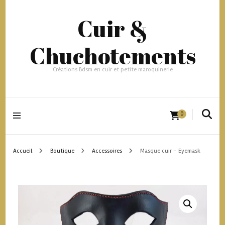
Cuir &
Chuchotements
Créations Bdsm en cuir et petite maroquinerie
0
Accueil
Boutique
Accessoires
Masque cuir – Eyemask