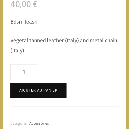
40,00
€
Bdsm leash
Vegetal tanned leather (Italy) and metal chain
(Italy)
quantité
de
Laisse
AJOUTER AU PANIER
Bdsm
cuir
et
Catégorie :
Accessoires