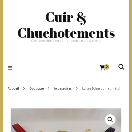
Cuir &
Chuchotements
Créations Bdsm en cuir et petite maroquinerie
0
Accueil
Boutique
Accessoires
Laisse Bdsm cuir et métal