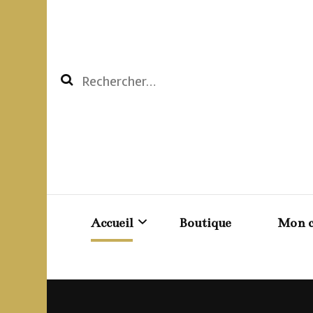
Rechercher :
Accueil
Boutique
Mon 
Création BDSM sur mesure
Pani
Les reto