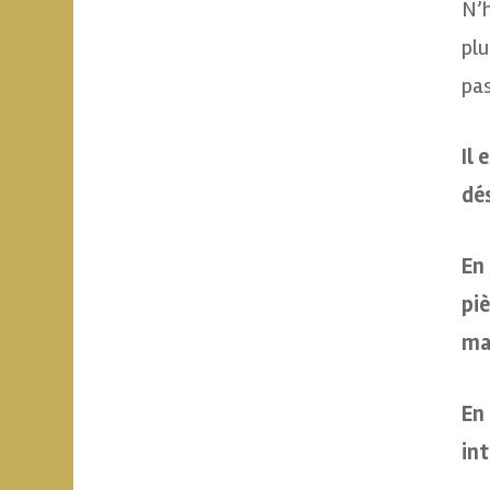
N’h
plu
pas
Il 
dés
En 
piè
ma
En 
int