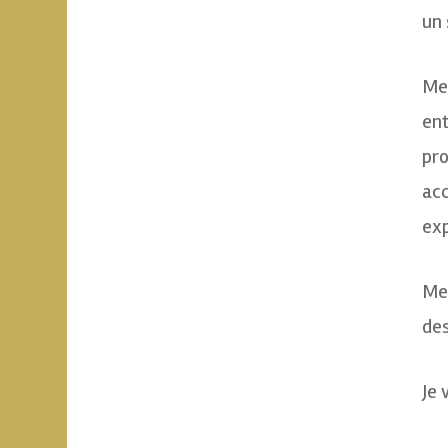
un 
Mes
ent
pro
acc
exp
Mes
des
Je 