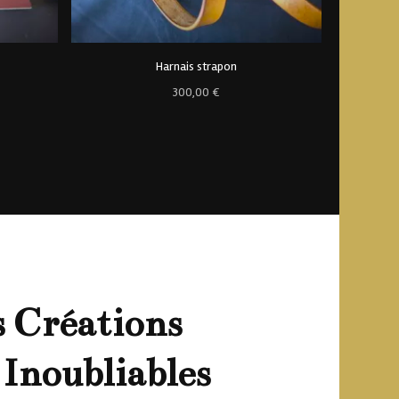
Harnais strapon
Balanço
300,00
€
 Créations
 Inoubliables