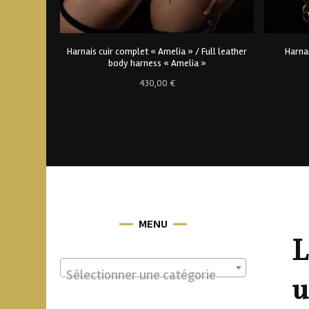
Harnais cuir complet « Amelia » / Full leather
Harna
body harness « Amelia »
430,00
€
MENU
L
Sélectionner une catégorie
u