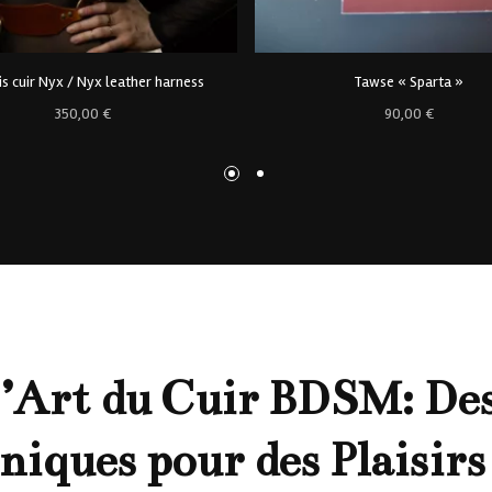
is cuir Nyx / Nyx leather harness
Tawse « Sparta »
350,00
€
90,00
€
’Art du Cuir BDSM: Des
niques pour des Plaisirs