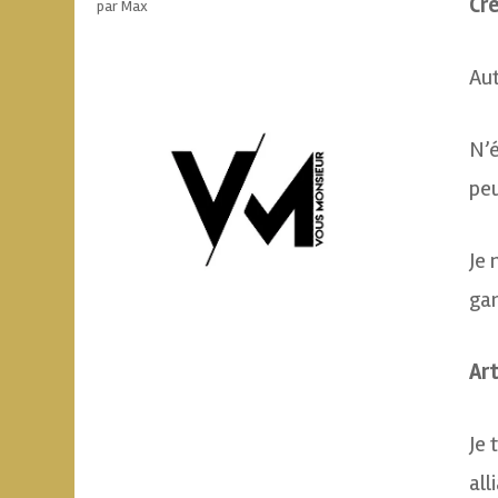
Cr
par Max
Aut
N’é
peu
Je 
gar
Ar
Je 
all