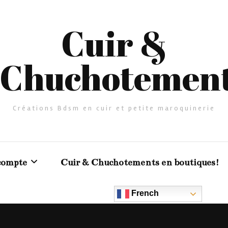
Cuir &
Chuchotemen
Créations Bdsm en cuir et petite maroquinerie
compte
Cuir & Chuchotements en boutiques!
French
er
urs clients en