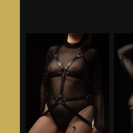
Le cuir tanné végétal
images