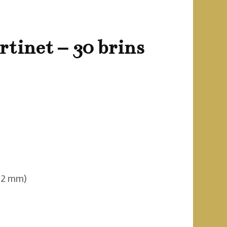
vente
tinet – 30 brins
d 2 mm)