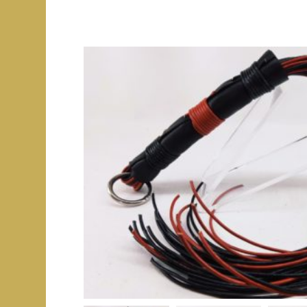
Le cuir tanné végétal
images