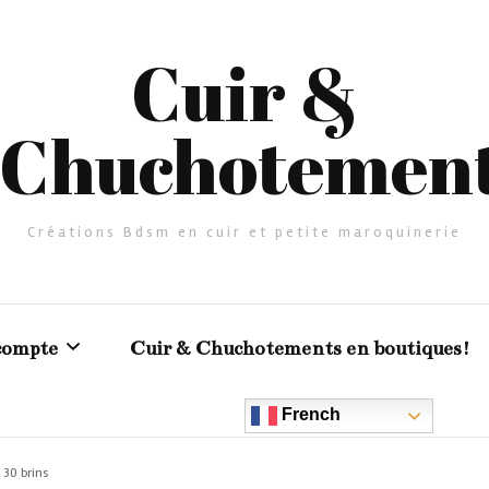
Cuir &
Chuchotemen
Créations Bdsm en cuir et petite maroquinerie
compte
Cuir & Chuchotements en boutiques!
French
er
 30 brins
urs clients en