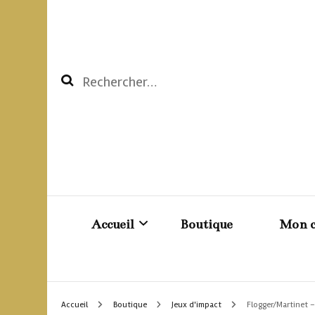
Rechercher :
Accueil
Boutique
Mon 
Création BDSM sur mesure
Pani
Accueil
Boutique
Jeux d'impact
Flogger/Martinet –
Les reto