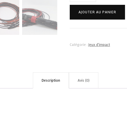
de
Flogger/Martinet
AJOUTER AU PANIER
-
30
brins
Catégorie :
Jeux d'impact
Description
Avis (0)