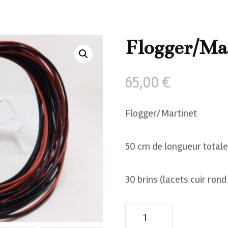
Flogger/Mar
65,00
€
Flogger/Martinet
50 cm de longueur totale
30 brins (lacets cuir ron
quantité