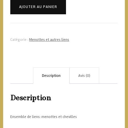
Ensemble
AJOUTER AU PANIER
liens
Bdsm
-
Catégorie :
Menottes et autres liens
Menottes
Description
Avis (0)
Description
Ensemble de liens: menottes et chevilles