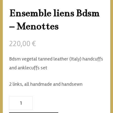
Ensemble liens Bdsm
– Menottes
220,00
€
Bdsm vegetal tanned leather (Italy) handcuffs
and anklecuffs set
2 links, all handmade and handsewn
quantité
de