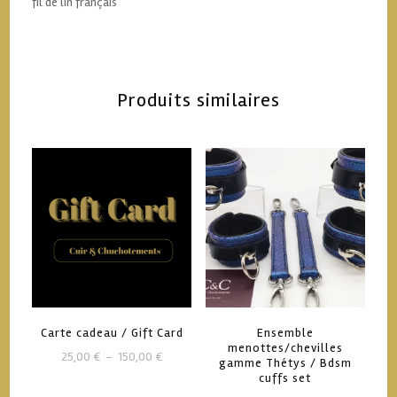
fil de lin français
Produits similaires
Carte cadeau / Gift Card
Ensemble
menottes/chevilles
Plage
25,00
€
–
150,00
€
gamme Thétys / Bdsm
de
cuffs set
Ce
prix :