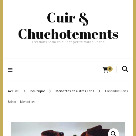
Cuir &
Chuchotements
Créations Bdsm en cuir et petite maroquinerie
0
Accueil
Boutique
Menottes et autres liens
Ensemble liens
Bdsm – Menottes