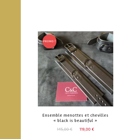
PROMO !
Ensemble menottes et chevilles
« black is beautiful »
Le
Le
145,00
€
119,00
€
prix
prix