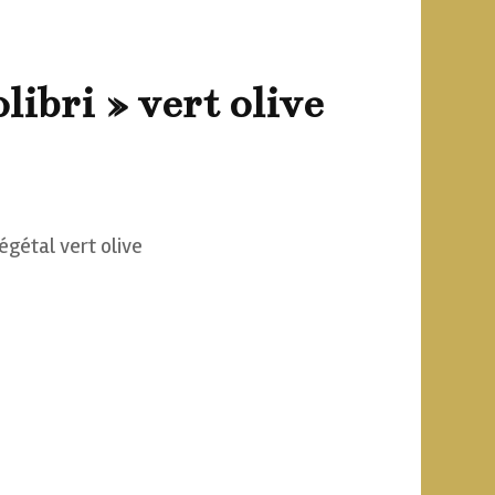
vente
libri » vert olive
x
égétal vert olive
uel
:
00 €.