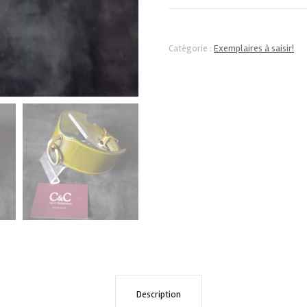
Collier
"Colibri"
Catégorie :
Exemplaires à saisir!
vert
olive
Description