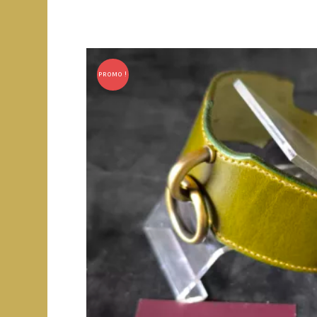
Le cuir tanné végétal
images
PROMO !