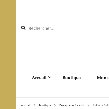
Rechercher :
Accueil
Boutique
Mon 
Création BDSM sur mesure
Pani
Accueil
Boutique
Exemplaires à saisir!
Collier « Coli
Les reto