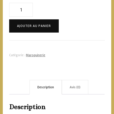
quantité
de
Baume
AJOUTER AU PANIER
entretien
cuir
/
Catégorie :
Maroquinerie
Leather
balm
Description
Avis (0)
Description