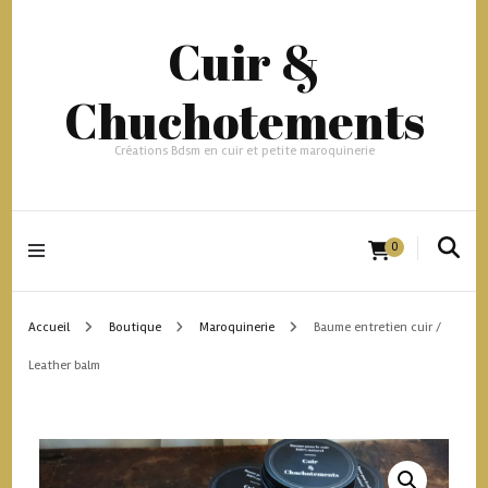
Cuir &
Chuchotements
Créations Bdsm en cuir et petite maroquinerie
0
Accueil
Boutique
Maroquinerie
Baume entretien cuir /
Leather balm