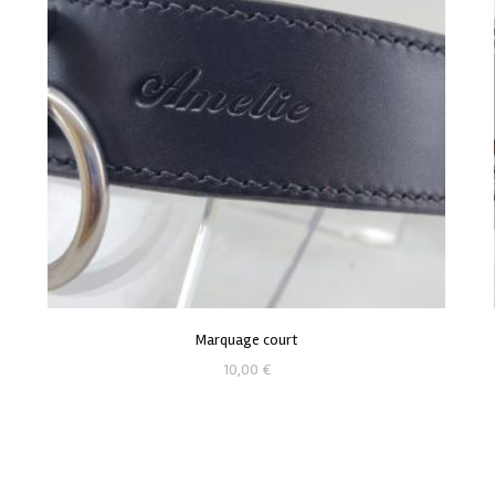
Marquage court
10,00
€