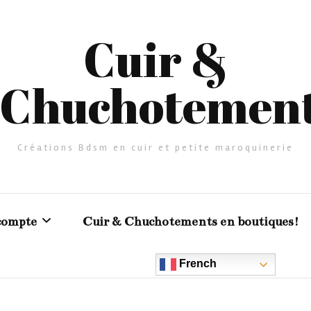
Cuir &
Chuchotemen
Créations Bdsm en cuir et petite maroquinerie
compte
Cuir & Chuchotements en boutiques!
French
er
urs clients en