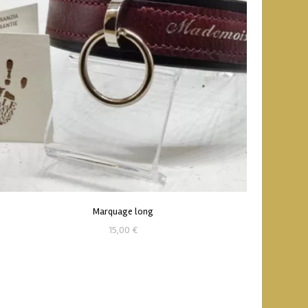
Marquage long
15,00
€