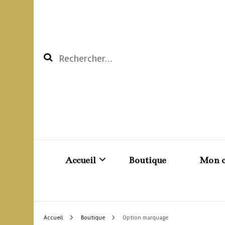
Rechercher :
Accueil
Boutique
Mon 
Création BDSM sur mesure
Pani
Accueil
Boutique
Option marquage
Les reto